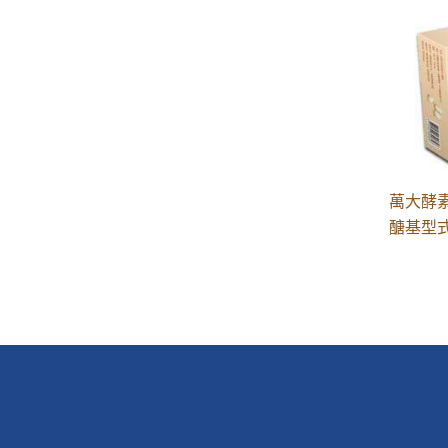
萬大酵素 
醣基型式