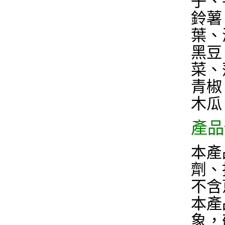
子、
鈴薯
葉、
黑豆
菜、
青椒
木瓜
產品
本產
劑、
不含
本產
象，