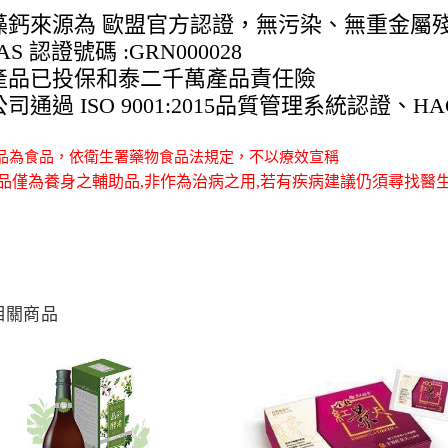
藻鈣來源為 歐盟官方認證，無污染、無重金屬
AS 認證號碼 :GRN000028
產品已投保和泰二千萬產品責任險
司通過 ISO 9001:2015品質管理系統認證、
品為食品，依衛生署藥物食品法規定，不以療效宣稱
品僅為養身之輔助品,非作為治病之用,若有疾病建議仍須尋找醫生
相關商品