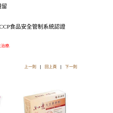
殘留
HACCP食品安全管制系統認證
治療.
上一則
|
回上頁
|
下一則