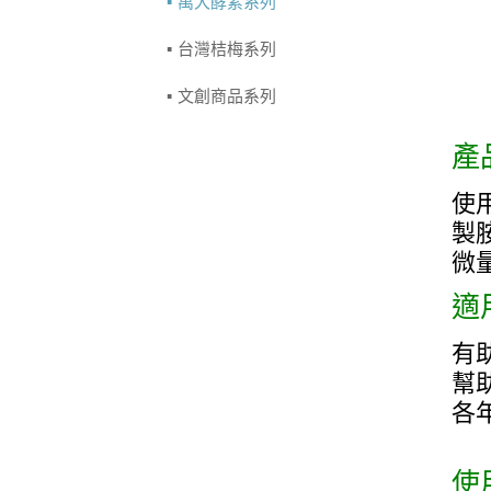
萬大酵素系列
台灣桔梅系列
文創商品系列
產
使
製
微
適
有
幫
各
使