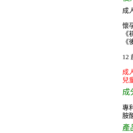
成
懷孕
《
《
1
成
兒
成
專利
胺
產