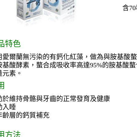
含7
品特色
用愛爾蘭無污染的有鈣化紅藻，做為與胺基酸螯
胺基酸酵素，螯合成吸收率高達95%的胺基酸螯
量元素。
用
助於維持骨骼與牙齒的正常發育及健康
助入睡
年齡層的鈣質補充
用方法