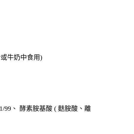
汁或牛奶中食用)
01/99、 酵素胺基酸 ( 麩胺酸、離