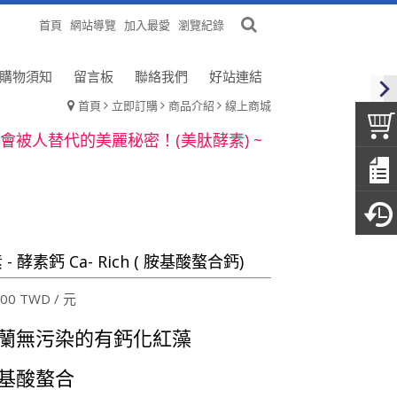
首頁
網站導覽
加入最愛
瀏覽紀錄
購物須知
留言板
聯絡我們
好站連結
首頁
立即訂購
商品介紹
線上商城
不怕，製成粒狀更容易吃！(青梅精) ~
會被人替代的美麗秘密！(美肽酵素) ~
東西，回到最初的潔淨感受(纖康寶) ~
僅要補鈣，補對鈣很重要！(酵素鈣) ~
不怕，製成粒狀更容易吃！(青梅精) ~
會被人替代的美麗秘密！(美肽酵素) ~
- 酵素鈣 Ca- Rich ( 胺基酸螯合鈣)
東西，回到最初的潔淨感受(纖康寶) ~
00 TWD / 元
僅要補鈣，補對鈣很重要！(酵素鈣) ~
蘭無污染的有鈣化紅藻
基酸螯合