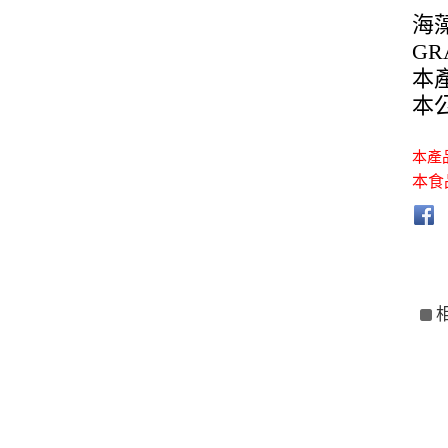
海
GR
本
本公
本產
本食