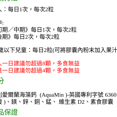
人：每日1次，每次2粒
:
初期／中期》每日1次，每次2粒
後期》每日2次，每次2粒
2 歲以下兒童：每日2粒(可將膠囊內粉末加入果
人一日建議勿超過8顆，多食無益
童一日建議勿超過4顆，多食無益
分
愛爾蘭海藻鈣 (AquaMin )-英國專利字號 636
酸 )、鎂、鋅、銅、錳、 維生素 D2、素食膠囊
品保證