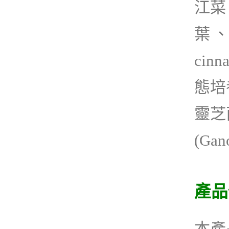
江菜
葉、
cin
態培
靈芝菌
(Ga
產品
本產